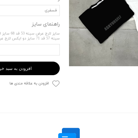
فسفری
راهنمای سایز
سایز لارج عرض 
سینه 57 قد 71 سایز دو ایکس لارج عرض سینه 60 قد 71
افزودن به سبد خر
افزودن به علاقه مندی ها