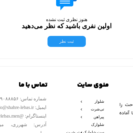
هنوز نظری ثبت نشده
اولین نفری باشید که نظر می‌دهید
ثبت نظر
منوی سایت
تماس با ما
شماره تماس: ۰۹۹۰۹۰۸۸۸۵۶
شلوار
حت را
پارچه‌ای
ایمیل: info@shahre-lebas.ir
تی‌شرت
 آماده
لش
اینستاگرام: @shahrelebas.men
اسلش
پیراهن
اسپرت پنبه
استاندارد
آدرس: شهرری، مید
شلوارک
جین بگ
کنف جین
ست شلوارک و تی‌شرت