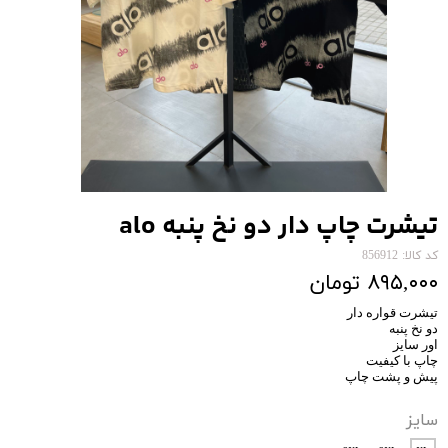
تیشرت چاپ دار دو نخ پنبه alo
کد کالا: 856912
۸۹۵,۰۰۰ تومان
تیشرت قواره دار
دو نخ پنبه
اور سایز
چاپ با کیفیت
پیش و پشت چاپ
سایز