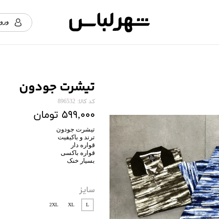
ورود
حس
تغ
س
تیشرت جودون
خر
کد کالا: 896532
۵۹۹,۰۰۰ تومان
تیشرت جودون
ترند و باکیفیت
قواره دار
قواره باکسی
بسیار خنک
سایز
2XL
XL
L