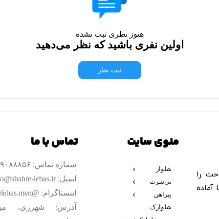
هنوز نظری ثبت نشده
اولین نفری باشید که نظر می‌دهید
ثبت نظر
منوی سایت
تماس با ما
شماره تماس: ۰۹۹۰۹۰۸۸۸۵۶
شلوار
حت را
پارچه‌ای
ایمیل: info@shahre-lebas.ir
تی‌شرت
 آماده
لش
اینستاگرام: @shahrelebas.men
اسلش
پیراهن
اسپرت پنبه
استاندارد
آدرس: شهرری، مید
شلوارک
جین بگ