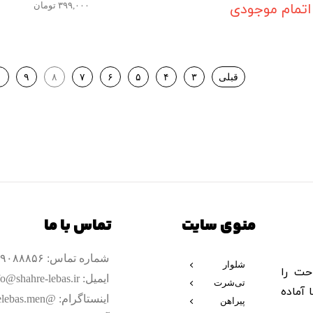
اتمام موجودی
۳۹۹,۰۰۰ تومان
قبلی
۳
۴
۵
۶
۷
۸
۹
۰
منوی سایت
تماس با ما
شماره تماس: ۰۹۹۰۹۰۸۸۸۵۶
شلوار
حت را
پارچه‌ای
ایمیل: info@shahre-lebas.ir
تی‌شرت
 آماده
لش
اینستاگرام: @shahrelebas.men
اسلش
پیراهن
اسپرت پنبه