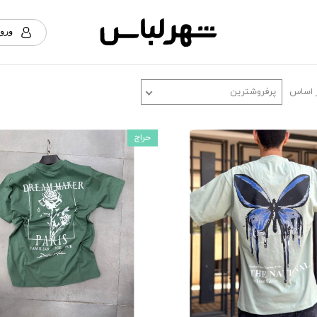
ورود
حس
تغ
 اساس
پرفروشترین
س
خر
حراج