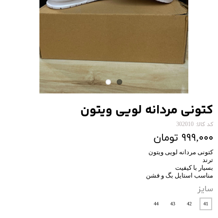
کتونی مردانه لویی ویتون
کد کالا: 302010
۹۹۹,۰۰۰ تومان
کتونی مردانه لویی ویتون
ترند
بسیار با کیفیت
مناسب استایل بگ و فشن
سایز
44
43
42
41