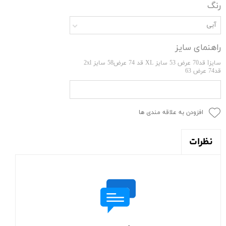
رنگ
آبی
راهنمای سایز
سایزl قد70 عرض 53 سایز XL قد 74 عرض58 سایز 2xl
قد74 عرض 63
افزودن به علاقه مندی ها
نظرات