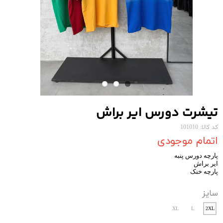
تیشرت دورس ایر براش
کد کالا: 101010
اتمام موجودی
پارچه دورس پنبه
ایر براش
پارچه خنک
سایز
XL
L
2XL