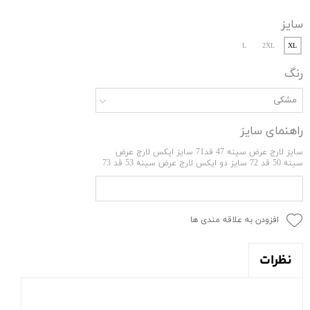
سایز
L
2XL
XL
رنگ
مشکی
راهنمای سایز
سایز لارج عرض سینه 47 قد71 سایز ایکس لارج عرض
سینه 50 قد 72 سایز دو ایکس لارج عرض سینه 53 قد 73
افزودن به علاقه مندی ها
نظرات